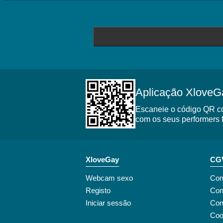
Aplicação XloveG
Escaneie o código QR co
com os seus performers f
XloveGay
CGV
Webcam sexo
Con
Registo
Con
Iniciar sessão
Con
Coo