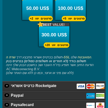
50.00 US$
100.00 US$
סרטונים
+5
סרטונים
+2
VIP
VIP
BEST
VALUE!
300.00 US$
סרטונים
+20
VIP
שלנו.
שרת ה-SSL המאובטח
תשלום בכרטיס אשראי מתבצע דרך
תשלום בודד (לא חוזרים או תשלומים כפולים) בכרטיס בנק
הודעת החיוב אשר תופיע בדו"ח העובר ושב בחשבון הבנק שלך הינה
.
(ללא שם מיני או ארוטי, וכמו כן ללא שם האתר שלנו)
+
כרטיס אשראי Rocketgate
+
Paypal
+
Paysafecard