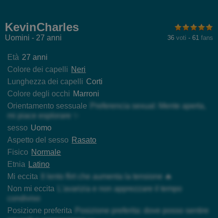
Flaquitoo
Darkkras
SantiaGodiazz
Brutu
KevinCharles
Uomini - 27 anni
36
voti
-
61
fans
Età
27 anni
Colore dei capelli
Neri
Lunghezza dei capelli
Corti
Colore degli occhi
Marroni
Orientamento sessuale
Preferencia sexual: Mente aperta,
mi piace esplorare ✨
sesso
Uomo
Aspetto del sesso
Rasato
Fisico
Normale
Etnia
Latino
Mi eccita
Il lento flirt che aumenta la tensione 🔥
Non mi eccita
L'avarizia e non apprezzare il tempo
condiviso
Posizione preferita
Posizione preferita: dove posso sentire