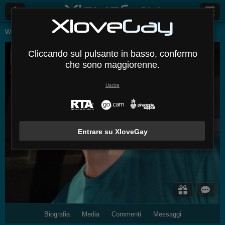
Webcam Live
Uomini
Kevincharles
Cliccando sul pulsante in basso, confermo
KevinCharles
che sono maggiorenne.
Disconnesso
Uscire
Entrare su XloveGay
Biografia
Media
Commenti
Messaggi