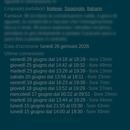
sguardi e connessione 👀
Lingua(e) parlata(e)
Inglese
Spagnolo
Italiano
Fantasie
Mi eccitano le conversazioni calde, il gioco di
sguardi, la complicità e lasciare che l'immaginazione
faccia il resto. Mi piace esplorare i desideri reciproci,
prendere in giro lentamente e portare il piacere poco a
poco fino a perdere il controllo.
Data d'iscrizione
lunedì 26 gennaio 2026
Ultime connessioni
venerdì 26 giugno dal 14:16 al 18:29
- 4ore 13min
giovedì 25 giugno dal 14:42 al 19:32
- 4ore 49min
martedì 23 giugno dal 13:26 al 19:39
- 6ore 13min
sabato 20 giugno dal 13:56 al 18:11
- 4ore 15min
venerdì 19 giugno dal 16:23 al 19:30
- 3ore 7min
giovedì 18 giugno dal 13:52 al 19:29
- 5ore 37min
mercoledì 17 giugno dal 00:22 al 09:51
- 9ore 29min
martedì 16 giugno dal 13:44 al 19:29
- 5ore 44min
lunedì 15 giugno dal 21:55 al 03:38
- 5ore 43min
lunedì 15 giugno dal 14:00 al 19:30
- 5ore 30min