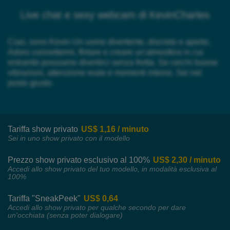
Live chat e sexy webcam di KevinCharles
Ciao, sono Kevin Un uomo divertente, discreto e aperto.
Adoro connettermi, flirtare e creare un'atmosfera in cui
entrambi possiamo divertirci senza fretta. Se cerchi buone
vibrazioni, attenzione reale e momenti intensi. Sei nel
posto giusto
Tariffa show privato
US$ 1,16 / minuto
Sei in uno show privato con il modello
Prezzo show privato esclusivo al 100%
US$ 2,30 / minuto
Accedi allo show privato del tuo modello, in modalità esclusiva al
100%
Tariffa "SneakPeek"
US$ 0,64
Accedi allo show privato per qualche secondo per dare
un'occhiata (senza poter dialogare)