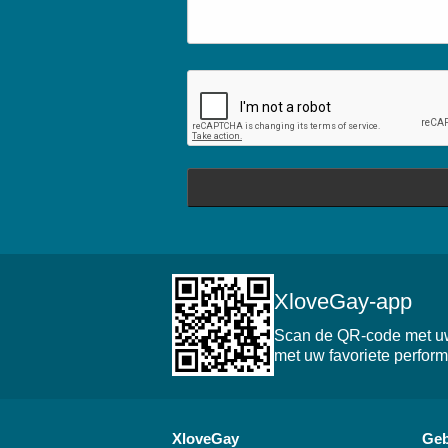
XloveGay-app
Scan de QR-code met uw 
met uw favoriete perform
XloveGay
Geb