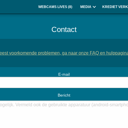
WEBCAMS LIVES (
8
)
MEDIA
KREDIET VERK
Contact
 meest voorkomende problemen, ga naar onze FAQ en hulppagin
E-mail
Bericht