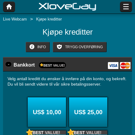
Live Webcam
Kjøpe kreditter
Kjøpe kreditter
INFO
TRYGG OVERFØRING
-
Bankkort
BEST
VALUE!
Velg antall kreditt du ønsker å innføre på din konto, og bekreft.
Du vil bli sendt videre til vår sikre betalingsserver.
US$ 10,00
US$ 25,00
BEST
VALUE!
BEST
VALUE!