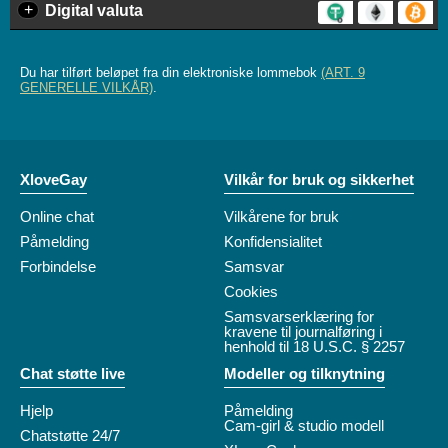
+
Digital valuta
Du har tilført beløpet fra din elektroniske lommebok
(ART. 9
GENERELLE VILKÅR)
.
XloveGay
Vilkår for bruk og sikkerhet
Online chat
Vilkårene for bruk
Påmelding
Konfidensialitet
Forbindelse
Samsvar
Cookies
Samsvarserklæring for
kravene til journalføring i
henhold til 18 U.S.C. § 2257
Chat støtte live
Modeller og tilknytning
Hjelp
Påmelding
Cam-girl & studio modell
Chatstøtte 24/7