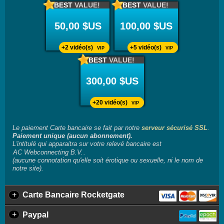
BEST
VALUE!
BEST
VALUE!
50,00 $US
100,00 $US
+2 vidéo(s)
+5 vidéo(s)
VIP
VIP
BEST
VALUE!
300,00 $US
+20 vidéo(s)
VIP
Le paiement Carte bancaire se fait par notre
serveur sécurisé SSL
.
Paiement unique (aucun abonnement).
L'intitulé qui apparaitra sur votre relevé bancaire est
.
(aucune connotation qu'elle soit érotique ou sexuelle, ni le nom de
notre site).
+
Carte Bancaire Rocketgate
+
Paypal