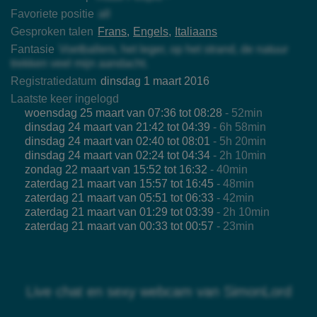
Favoriete positie
all
Gesproken talen
Frans
Engels
Italiaans
Fantasie
Voetballers, het leger, op het strand, de natuur
trekken veel mijn aandacht.
Registratiedatum
dinsdag 1 maart 2016
Laatste keer ingelogd
woensdag 25 maart van 07:36 tot 08:28
- 52min
dinsdag 24 maart van 21:42 tot 04:39
- 6h 58min
dinsdag 24 maart van 02:40 tot 08:01
- 5h 20min
dinsdag 24 maart van 02:24 tot 04:34
- 2h 10min
zondag 22 maart van 15:52 tot 16:32
- 40min
zaterdag 21 maart van 15:57 tot 16:45
- 48min
zaterdag 21 maart van 05:51 tot 06:33
- 42min
zaterdag 21 maart van 01:29 tot 03:39
- 2h 10min
zaterdag 21 maart van 00:33 tot 00:57
- 23min
Live chat en sexy webcam van SimonLord