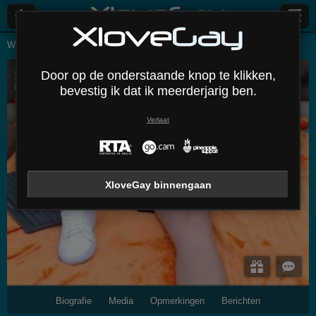
Webcams Lives
Mannen
Simonlord
Door op de onderstaande knop te klikken,
SimonLord
bevestig ik dat ik meerderjarig ben.
Uitloggen
Verlaat
XloveGay binnengaan
Biografie
Media
Opmerkingen
Berichten