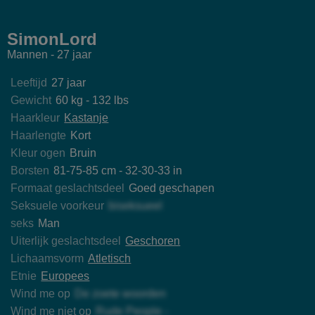
isonStark
JuanmHata
Darkkras
MikeLov
SimonLord
Mannen - 27 jaar
Leeftijd
27 jaar
Gewicht
60 kg - 132 lbs
Haarkleur
Kastanje
Haarlengte
Kort
Kleur ogen
Bruin
Borsten
81-75-85 cm - 32-30-33 in
Formaat geslachtsdeel
Goed geschapen
Seksuele voorkeur
biseksueel
seks
Man
Uiterlijk geslachtsdeel
Geschoren
Lichaamsvorm
Atletisch
Etnie
Europees
Wind me op
De zoete woorden
Wind me niet op
Rude People -